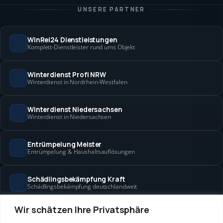
UNSERE PARTNER
WinRei24 Dienstleistungen
Komplett-Dienstleister rund ums Objekt
Winterdienst Profi NRW
Winterdienst in Nordrhein-Westfalen
Winterdienst Niedersachsen
Winterdienst in Niedersachsen
Entrümpelung Meister
Entrümpelung & Haushaltsauflösungen
Schädlingsbekämpfung Kraft
Schädlingsbekämpfung deutschlandweit
Wir schätzen Ihre Privatsphäre
Hanse Objektservice
Objektbetreuung in Bremen & Hamburg