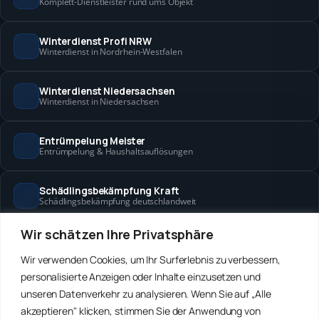
Komplett-Dienstleister rund ums Objekt
Winterdienst Profi NRW
Winterdienst in Nordrhein-Westfalen
Winterdienst Niedersachsen
Winterdienst in Niedersachsen
Entrümpelung Meister
Entrümpelung & Haushaltsauflösungen
Schädlingsbekämpfung Kraft
Schädlingsbekämpfung deutschlandweit
Wir schätzen Ihre Privatsphäre
Hanse Objektservice
Objektbetreuung in Bremen & Hamburg
Wir verwenden Cookies, um Ihr Surferlebnis zu verbessern,
personalisierte Anzeigen oder Inhalte einzusetzen und
Winterdienst Hansa
unseren Datenverkehr zu analysieren. Wenn Sie auf „Alle
Winterdienst in Bremen & Hamburg
akzeptieren" klicken, stimmen Sie der Anwendung von