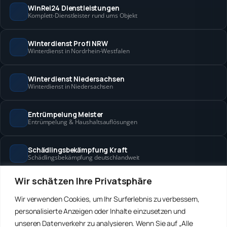
WinRei24 Dienstleistungen
Komplett-Dienstleister rund ums Objekt
Winterdienst Profi NRW
Winterdienst in Nordrhein-Westfalen
Winterdienst Niedersachsen
Winterdienst in Niedersachsen
Entrümpelung Meister
Entrümpelung & Haushaltsauflösungen
Schädlingsbekämpfung Kraft
Schädlingsbekämpfung deutschlandweit
Wir schätzen Ihre Privatsphäre
Hanse Objektservice
Objektbetreuung in Bremen & Hamburg
Wir verwenden Cookies, um Ihr Surferlebnis zu verbessern,
personalisierte Anzeigen oder Inhalte einzusetzen und
Winterdienst Hansa
unseren Datenverkehr zu analysieren. Wenn Sie auf „Alle