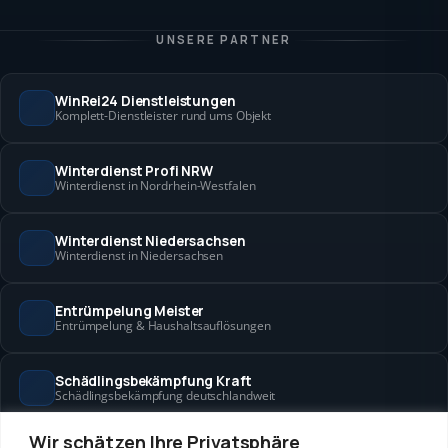
UNSERE PARTNER
WinRei24 Dienstleistungen
Komplett-Dienstleister rund ums Objekt
Winterdienst Profi NRW
Winterdienst in Nordrhein-Westfalen
Winterdienst Niedersachsen
Winterdienst in Niedersachsen
Entrümpelung Meister
Entrümpelung & Haushaltsauflösungen
Schädlingsbekämpfung Kraft
Schädlingsbekämpfung deutschlandweit
Wir schätzen Ihre Privatsphäre