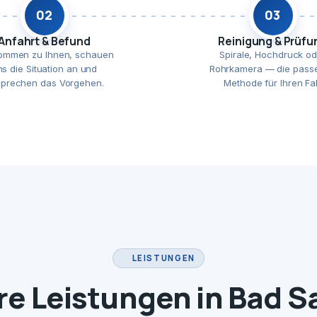
02
03
Anfahrt & Befund
Reinigung & Prüfu
ommen zu Ihnen, schauen
Spirale, Hochdruck od
ns die Situation an und
Rohrkamera — die pass
prechen das Vorgehen.
Methode für Ihren Fal
LEISTUNGEN
e Leistungen in Bad 