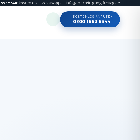
1553 5544
· kostenlos
WhatsApp
info@rohrreinigung-freitag.de
KOSTENLOS ANRUFEN
0800 1553 5544