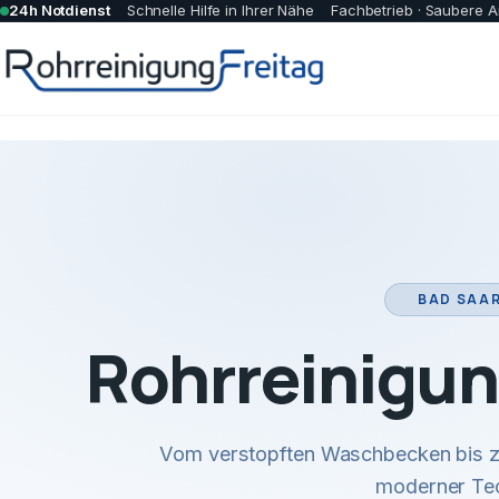
24h Notdienst
Schnelle Hilfe in Ihrer Nähe
Fachbetrieb · Saubere A
BAD SAA
Rohrreinigun
Vom verstopften Waschbecken bis zu
moderner Tec