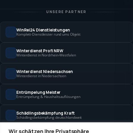
UNSERE PARTNER
WinRei24 Dienstleistungen
Komplett-Dienstleister rund ums Objekt
Winterdienst Profi NRW
Winterdienst in Nordrhein-Westfalen
Winterdienst Niedersachsen
Winterdienst in Niedersachsen
Entrümpelung Meister
Entrümpelung & Haushaltsauflösungen
Schädlingsbekämpfung Kraft
Schädlingsbekämpfung deutschlandweit
Wir schätzen Ihre Privatsphäre