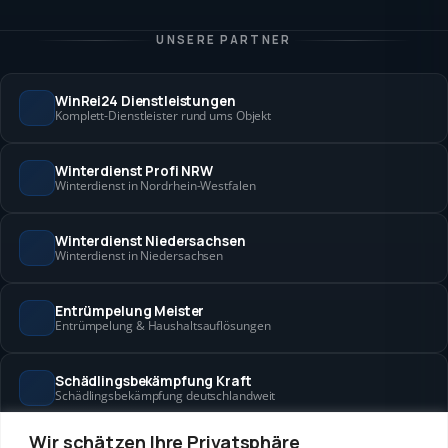
UNSERE PARTNER
WinRei24 Dienstleistungen
Komplett-Dienstleister rund ums Objekt
Winterdienst Profi NRW
Winterdienst in Nordrhein-Westfalen
Winterdienst Niedersachsen
Winterdienst in Niedersachsen
Entrümpelung Meister
Entrümpelung & Haushaltsauflösungen
Schädlingsbekämpfung Kraft
Schädlingsbekämpfung deutschlandweit
Wir schätzen Ihre Privatsphäre