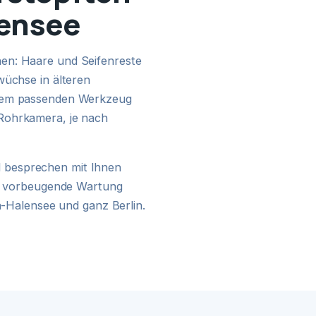
lensee
24H NOTDIENST
en: Haare und Seifenreste
wüchse in älteren
 dem passenden Werkzeug
Rohrkamera, je nach
 besprechen mit Ihnen
ine vorbeugende Wartung
in-Halensee und ganz Berlin.