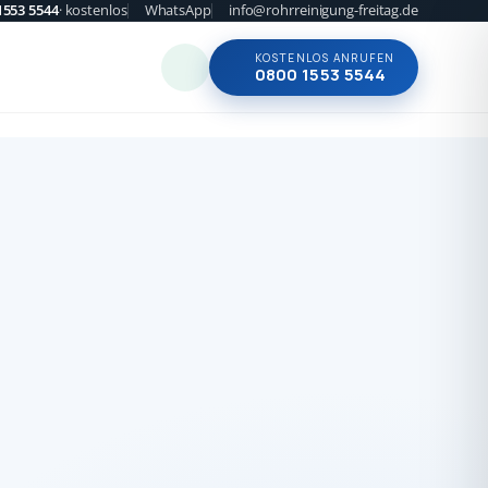
1553 5544
· kostenlos
WhatsApp
info@rohrreinigung-freitag.de
KOSTENLOS ANRUFEN
0800 1553 5544