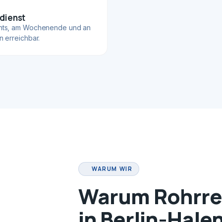
dienst
hts, am Wochenende und an
n erreichbar.
WARUM WIR
Warum Rohrrei
in Berlin-Hale