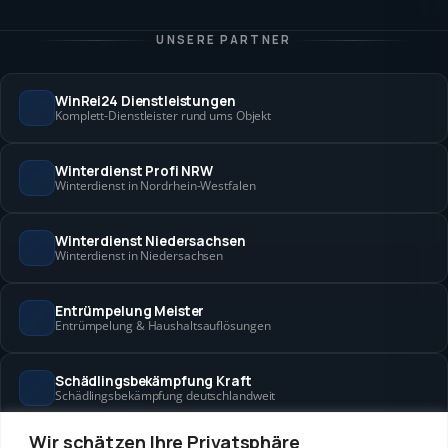
UNSERE PARTNER
WinRei24 Dienstleistungen
Komplett-Dienstleister rund ums Objekt
Winterdienst Profi NRW
Winterdienst in Nordrhein-Westfalen
Winterdienst Niedersachsen
Winterdienst in Niedersachsen
Entrümpelung Meister
Entrümpelung & Haushaltsauflösungen
Schädlingsbekämpfung Kraft
Schädlingsbekämpfung deutschlandweit
Wir schätzen Ihre Privatsphäre