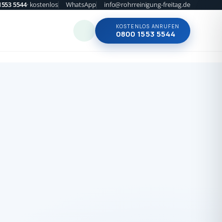
1553 5544
· kostenlos
WhatsApp
info@rohrreinigung-freitag.de
KOSTENLOS ANRUFEN
0800 1553 5544