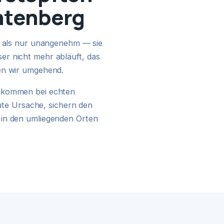
chtenberg
24H NOTDIENST
hr als nur unangenehm — sie
r nicht mehr abläuft, das
en wir umgehend.
kommen bei echten
kute Ursache, sichern den
 in den umliegenden Orten