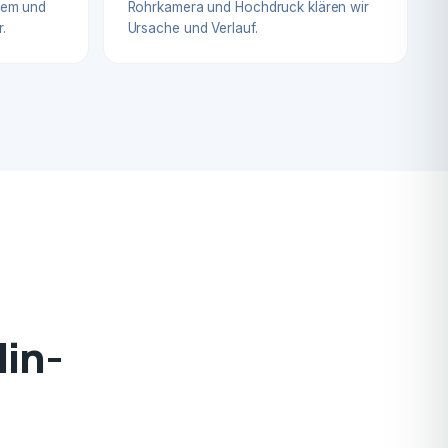
blem und
Rohrkamera und Hochdruck klären wir
.
Ursache und Verlauf.
lin-