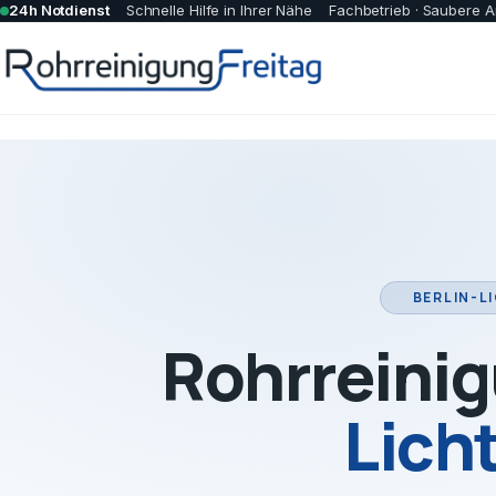
24h Notdienst
Schnelle Hilfe in Ihrer Nähe
Fachbetrieb · Saubere A
BERLIN-L
Rohrreinig
Lich