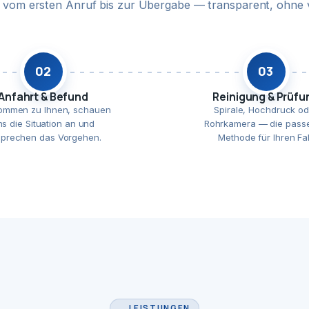
te vom ersten Anruf bis zur Übergabe — transparent, ohne 
02
03
Anfahrt & Befund
Reinigung & Prüfu
ommen zu Ihnen, schauen
Spirale, Hochdruck od
ns die Situation an und
Rohrkamera — die pass
prechen das Vorgehen.
Methode für Ihren Fal
LEISTUNGEN