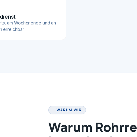
dienst
hts, am Wochenende und an
n erreichbar.
WARUM WIR
Warum Rohrrei