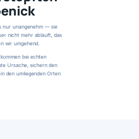
penick
24H NOTDIENST
als nur unangenehm — sie
r nicht mehr abläuft, das
en wir umgehend.
kommen bei echten
kute Ursache, sichern den
 in den umliegenden Orten