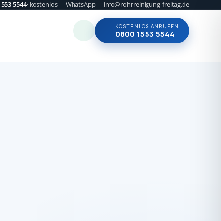
1553 5544
· kostenlos
WhatsApp
info@rohrreinigung-freitag.de
KOSTENLOS ANRUFEN
0800 1553 5544