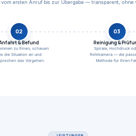
te vom ersten Anruf bis zur Übergabe — transparent, ohne 
02
03
Anfahrt & Befund
Reinigung & Prüfu
ommen zu Ihnen, schauen
Spirale, Hochdruck od
ns die Situation an und
Rohrkamera — die pass
prechen das Vorgehen.
Methode für Ihren Fal
LEISTUNGEN