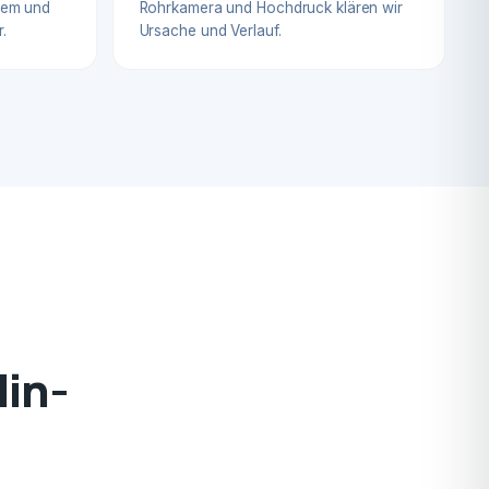
blem und
Rohrkamera und Hochdruck klären wir
.
Ursache und Verlauf.
lin-