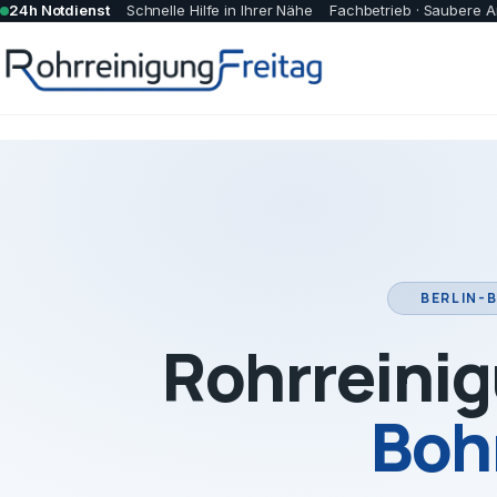
24h Notdienst
Schnelle Hilfe in Ihrer Nähe
Fachbetrieb · Saubere A
BERLIN-
Rohrreinig
Boh