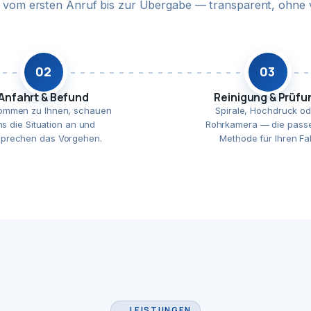
te vom ersten Anruf bis zur Übergabe — transparent, ohne 
02
03
Anfahrt & Befund
Reinigung & Prüfu
ommen zu Ihnen, schauen
Spirale, Hochdruck od
ns die Situation an und
Rohrkamera — die pass
prechen das Vorgehen.
Methode für Ihren Fal
LEISTUNGEN