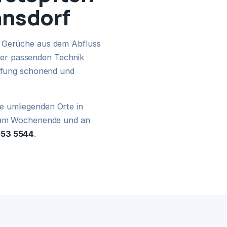
hnsdorf
24H NOTDIENST
, Gerüche aus dem Abfluss
er passenden Technik
opfung schonend und
e umliegenden Orte in
s, am Wochenende und an
553 5544
.