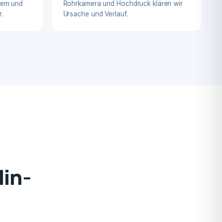
blem und
Rohrkamera und Hochdruck klären wir
.
Ursache und Verlauf.
lin-