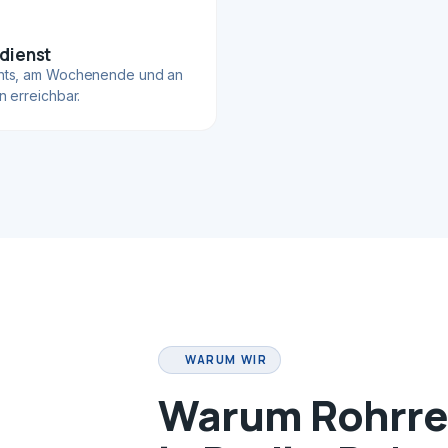
dienst
hts, am Wochenende und an
n erreichbar.
WARUM WIR
Warum Rohrrei