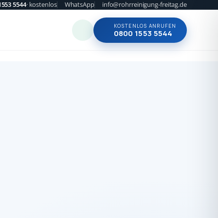
1553 5544
· kostenlos
WhatsApp
info@rohrreinigung-freitag.de
KOSTENLOS ANRUFEN
0800 1553 5544