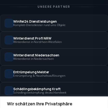
UNSERE PARTNER
WinRei24 Dienstleistungen
Komplett-Dienstleister rund ums Objekt
Winterdienst Profi NRW
Winterdienst in Nordrhein-Westfalen
Winterdienst Niedersachsen
Winterdienst in Niedersachsen
Entrümpelung Meister
Entrümpelung & Haushaltsauflösungen
Schädlingsbekämpfung Kraft
Schädlingsbekämpfung deutschlandweit
Wir schätzen Ihre Privatsphäre
Hanse Objektservice