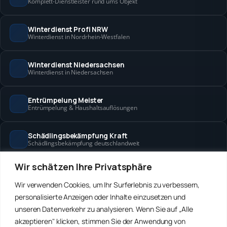
Komplett-Dienstleister rund ums Objekt
Winterdienst Profi NRW
Winterdienst in Nordrhein-Westfalen
Winterdienst Niedersachsen
Winterdienst in Niedersachsen
Entrümpelung Meister
Entrümpelung & Haushaltsauflösungen
Schädlingsbekämpfung Kraft
Schädlingsbekämpfung deutschlandweit
Wir schätzen Ihre Privatsphäre
Hanse Objektservice
Objektbetreuung in Bremen & Hamburg
Wir verwenden Cookies, um Ihr Surferlebnis zu verbessern,
personalisierte Anzeigen oder Inhalte einzusetzen und
Winterdienst Hansa
unseren Datenverkehr zu analysieren. Wenn Sie auf „Alle
Winterdienst in Bremen & Hamburg
akzeptieren" klicken, stimmen Sie der Anwendung von