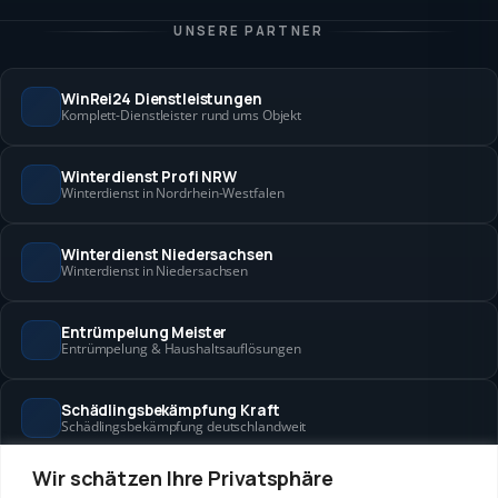
UNSERE PARTNER
WinRei24 Dienstleistungen
Komplett-Dienstleister rund ums Objekt
Winterdienst Profi NRW
Winterdienst in Nordrhein-Westfalen
Winterdienst Niedersachsen
Winterdienst in Niedersachsen
Entrümpelung Meister
Entrümpelung & Haushaltsauflösungen
Schädlingsbekämpfung Kraft
Schädlingsbekämpfung deutschlandweit
Wir schätzen Ihre Privatsphäre
Hanse Objektservice