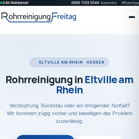
0800 1553 5544
· kostenlos
WhatsApp
24h Notdienst
ELTVILLE AM RHEIN · HESSEN
Rohrreinigung in
Eltville am
Rhein
Verstopfung, Rückstau oder ein dringender Notfall?
Wir kommen zügig vorbei und beseitigen das Problem
zuverlässig.