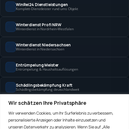
WinRei24 Dienstleistungen
Komplett-Dienstleister rund ums Objekt
Winterdienst Profi NRW
Winterdienst in Nordrhein-Westfalen
Winterdienst Niedersachsen
Winterdienst in Niedersachsen
Entrümpelung Meister
Entrümpelung & Haushaltsauflösungen
Schädlingsbekämpfung Kraft
Schädlingsbekämpfung deutschlandweit
Wir schätzen Ihre Privatsphäre
Hanse Objektservice
Objektbetreuung in Bremen & Hamburg
Wir verwenden Cookies, um Ihr Surferlebnis zu verbessern,
personalisierte Anzeigen oder Inhalte einzusetzen und
Winterdienst Hansa
unseren Datenverkehr zu analysieren. Wenn Sie auf „Alle