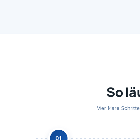
So lä
Vier klare Schrit
01