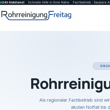
24h Notdienst
Schnelle Hilfe in Ihrer Nähe
Fachbetrieb · Saubere A
OSCH
Rohrreinig
Als regionaler Fachbetrieb sind w
akuten Notfall bis