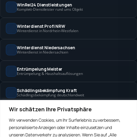
WinRei24 Dienstleistungen
Komplett-Dienstleister rund ums Objekt
Winterdienst Profi NRW
Winterdienst in Nordrhein-Westfalen
Winterdienst Niedersachsen
Winterdienst in Niedersachsen
Entrümpelung Meister
Entrümpelung & Haushaltsauflösungen
Schädlingsbekämpfung Kraft
Schädlingsbekämpfung deutschlandweit
Wir schätzen Ihre Privatsphäre
Hanse Objektservice
Objektbetreuung in Bremen & Hamburg
Wir verwenden Cookies, um Ihr Surferlebnis zu verbessern,
personalisierte Anzeigen oder Inhalte einzusetzen und
Winterdienst Hansa
unseren Datenverkehr zu analysieren. Wenn Sie auf „Alle