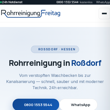
0800 1553 5544
· kostenlos
WhatsApp
24h Notdienst
ROSSDORF · HESSEN
Rohrreinigung in
Roßdorf
Vom verstopften Waschbecken bis zur
Kanalsanierung — schnell, sauber und mit moderner
Technik. 24h erreichbar.
0800 1553 5544
WhatsApp