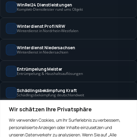
WinRei24 Dienstleistungen
Komplett-Dienstleister rund ums Objekt
Winterdienst Profi NRW
Winterdienst in Nordrhein-Westfalen
Winterdienst Niedersachsen
Winterdienst in Niedersachsen
Entrümpelung Meister
Entrümpelung & Haushaltsauflösungen
Schädlingsbekämpfung Kraft
Schädlingsbekämpfung deutschlandweit
Wir schätzen Ihre Privatsphäre
Hanse Objektservice
Objektbetreuung in Bremen & Hamburg
Wir verwenden Cookies, um Ihr Surferlebnis zu verbessern,
personalisierte Anzeigen oder Inhalte einzusetzen und
Winterdienst Hansa
unseren Datenverkehr zu analysieren. Wenn Sie auf „Alle