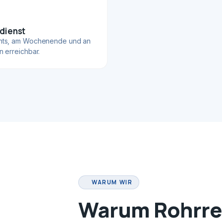
dienst
hts, am Wochenende und an
n erreichbar.
WARUM WIR
Warum Rohrrei