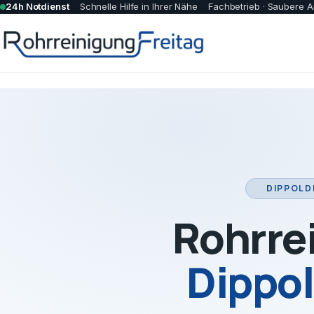
24h Notdienst
Schnelle Hilfe in Ihrer Nähe
Fachbetrieb · Saubere A
DIPPOLD
Rohrre
Dippo