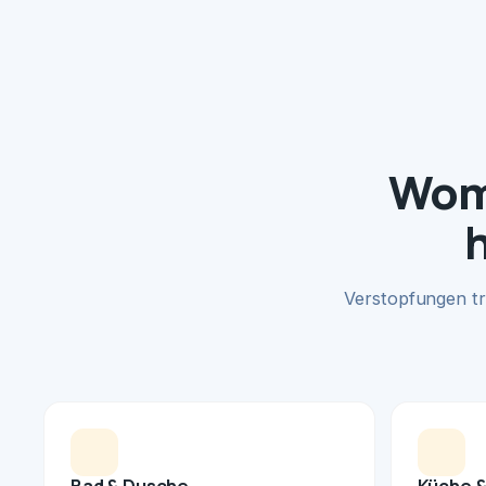
Womi
Verstopfungen tr
Bad & Dusche
Küche &