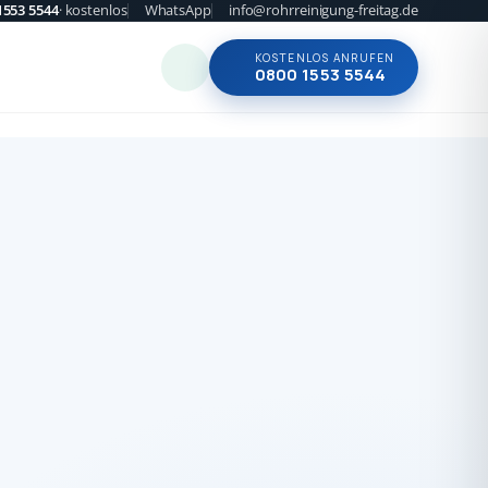
1553 5544
· kostenlos
WhatsApp
info@rohrreinigung-freitag.de
KOSTENLOS ANRUFEN
0800 1553 5544