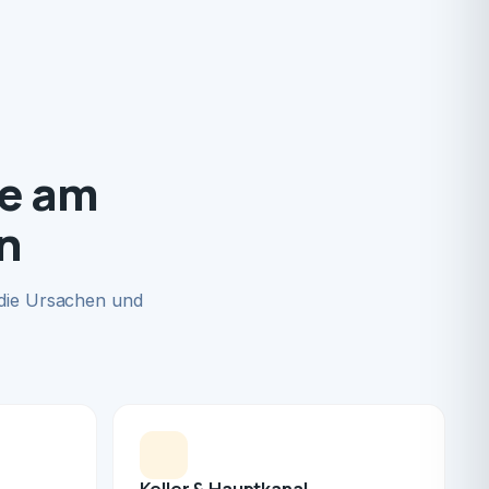
de am
n
 die Ursachen und
Keller & Hauptkanal