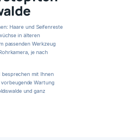
walde
en: Haare und Seifenreste
24H NOTDIENST
wüchse in älteren
dem passenden Werkzeug
Rohrkamera, je nach
 besprechen mit Ihnen
ine vorbeugende Wartung
oldiswalde und ganz