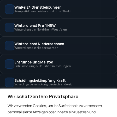
WinRei24 Dienstleistungen
Komplett-Dienstleister rund ums Objekt
Winterdienst Profi NRW
Winterdienst in Nordrhein-Westfalen
Winterdienst Niedersachsen
Winterdienst in Niedersachsen
Entrümpelung Meister
Entrümpelung & Haushaltsauflösungen
Schädlingsbekämpfung Kraft
Schädlingsbekämpfung deutschlandweit
Wir schätzen Ihre Privatsphäre
Hanse Objektservice
Objektbetreuung in Bremen & Hamburg
Wir verwenden Cookies, um Ihr Surferlebnis zu verbessern,
personalisierte Anzeigen oder Inhalte einzusetzen und