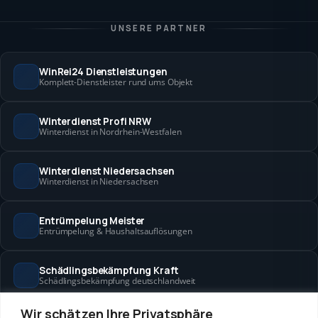
UNSERE PARTNER
WinRei24 Dienstleistungen
Komplett-Dienstleister rund ums Objekt
Winterdienst Profi NRW
Winterdienst in Nordrhein-Westfalen
Winterdienst Niedersachsen
Winterdienst in Niedersachsen
Entrümpelung Meister
Entrümpelung & Haushaltsauflösungen
Schädlingsbekämpfung Kraft
Schädlingsbekämpfung deutschlandweit
Wir schätzen Ihre Privatsphäre