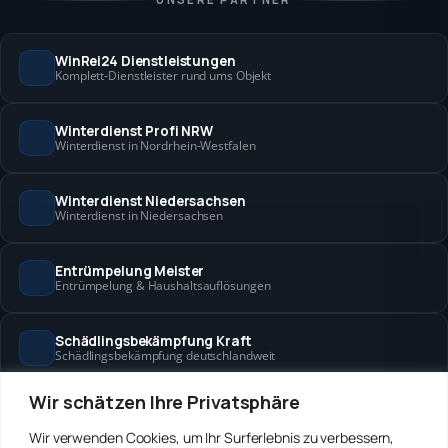
WinRei24 Dienstleistungen
Komplett-Dienstleister rund ums Objekt
Winterdienst Profi NRW
Winterdienst in Nordrhein-Westfalen
Winterdienst Niedersachsen
Winterdienst in Niedersachsen
Entrümpelung Meister
Entrümpelung & Haushaltsauflösungen
Schädlingsbekämpfung Kraft
Schädlingsbekämpfung deutschlandweit
Wir schätzen Ihre Privatsphäre
Hanse Objektservice
Objektbetreuung in Bremen & Hamburg
Wir verwenden Cookies, um Ihr Surferlebnis zu verbessern,