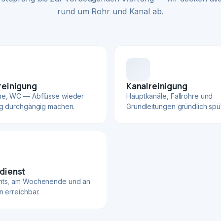
rund um Rohr und Kanal ab.
reinigung
Kanalreinigung
he, WC — Abflüsse wieder
Hauptkanäle, Fallrohre und
ig durchgängig machen.
Grundleitungen gründlich spü
dienst
hts, am Wochenende und an
n erreichbar.