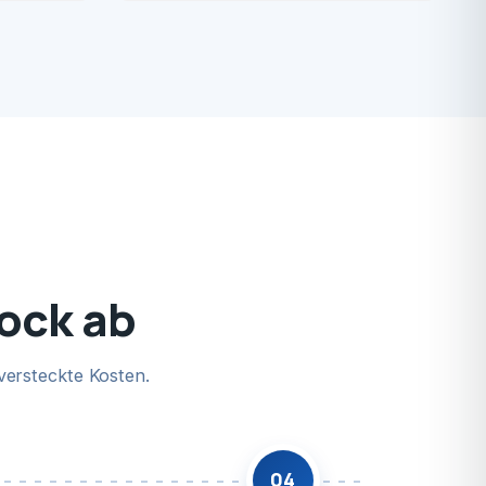
tock ab
versteckte Kosten.
04