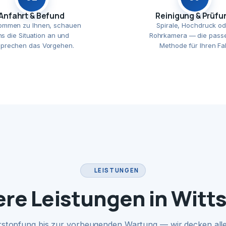
Anfahrt & Befund
Reinigung & Prüfu
ommen zu Ihnen, schauen
Spirale, Hochdruck od
ns die Situation an und
Rohrkamera — die pass
prechen das Vorgehen.
Methode für Ihren Fal
LEISTUNGEN
re Leistungen in Witt
rstopfung bis zur vorbeugenden Wartung — wir decken alle