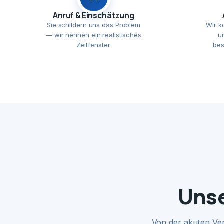
Anruf & Einschätzung
Sie schildern uns das Problem
Wir k
— wir nennen ein realistisches
u
Zeitfenster.
bes
Unse
Von der akuten Ve