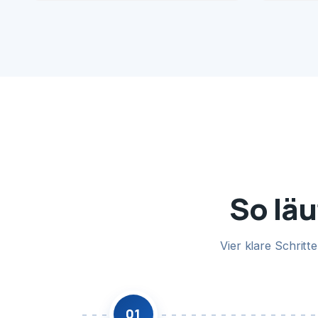
So läu
Vier klare Schrit
01