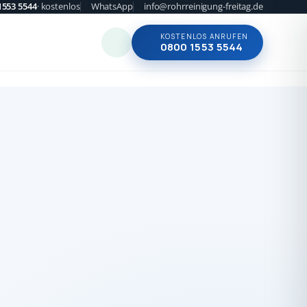
1553 5544
· kostenlos
WhatsApp
info@rohrreinigung-freitag.de
KOSTENLOS ANRUFEN
0800 1553 5544