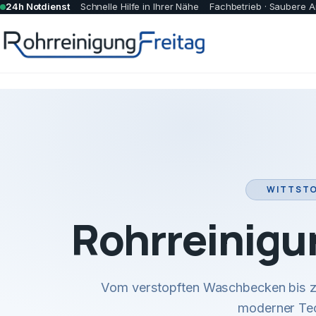
24h Notdienst
Schnelle Hilfe in Ihrer Nähe
Fachbetrieb · Saubere A
WITTSTO
Rohrreinigu
Vom verstopften Waschbecken bis zu
moderner Tec