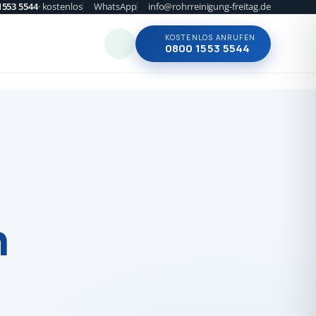
1553 5544
· kostenlos
WhatsApp
info@rohrreinigung-freitag.de
KOSTENLOS ANRUFEN
0800 1553 5544
n