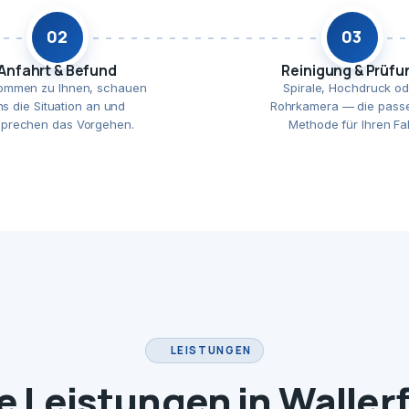
02
03
Anfahrt & Befund
Reinigung & Prüfu
ommen zu Ihnen, schauen
Spirale, Hochdruck od
ns die Situation an und
Rohrkamera — die pass
prechen das Vorgehen.
Methode für Ihren Fal
LEISTUNGEN
e Leistungen in Waller