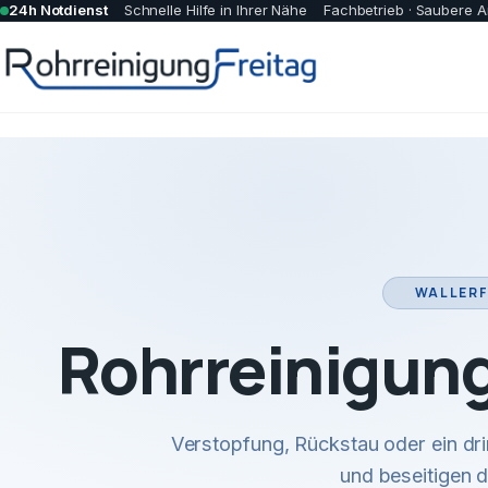
24h Notdienst
Schnelle Hilfe in Ihrer Nähe
Fachbetrieb · Saubere A
WALLERF
Rohrreinigung
Verstopfung, Rückstau oder ein dr
und beseitigen 