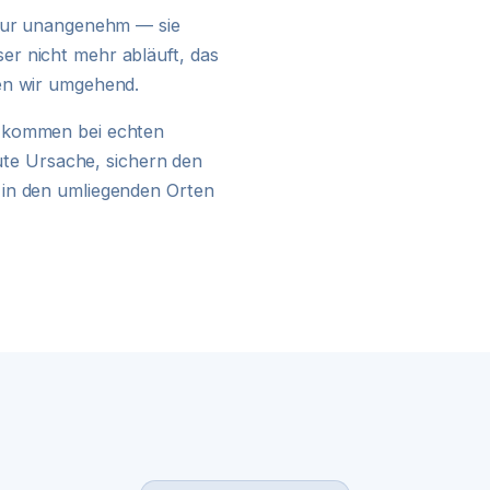
24H NOTDIENST
 nur unangenehm — sie
r nicht mehr abläuft, das
en wir umgehend.
kommen bei echten
kute Ursache, sichern den
 in den umliegenden Orten