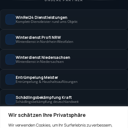
WinRei24 Dienstleistungen
Komplett-Dienstleister rund ums Objekt
Winterdienst Profi NRW
Winterdienst in Nordrhein-Westfalen
Winterdienst Niedersachsen
Winterdienst in Niedersachsen
Entrümpelung Meister
Entrümpelung & Haushaltsauflösungen
Schädlingsbekämpfung Kraft
Schädlingsbekämpfung deutschlandweit
Wir schätzen Ihre Privatsphäre
Hanse Objektservice
Objektbetreuung in Bremen & Hamburg
Wir verwenden Cookies, um Ihr Surferlebnis zu verbessern,