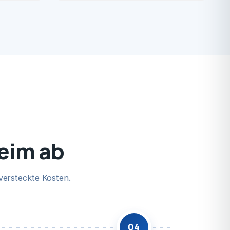
heim ab
versteckte Kosten.
04