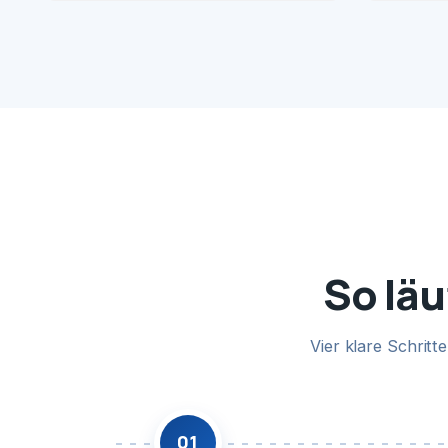
So läu
Vier klare Schrit
01