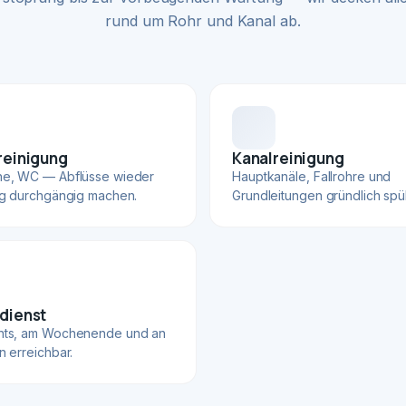
rund um Rohr und Kanal ab.
reinigung
Kanalreinigung
he, WC — Abflüsse wieder
Hauptkanäle, Fallrohre und
ig durchgängig machen.
Grundleitungen gründlich spü
dienst
hts, am Wochenende und an
n erreichbar.