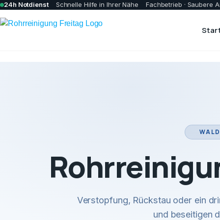
24h Notdienst
Schnelle Hilfe in Ihrer Nähe
Fachbetrieb · Saubere A
Star
WALD
Rohrreinigu
Verstopfung, Rückstau oder ein dr
und beseitigen 