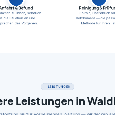
Anfahrt & Befund
Reinigung & Prüfu
ommen zu Ihnen, schauen
Spirale, Hochdruck od
ns die Situation an und
Rohrkamera — die pass
prechen das Vorgehen.
Methode für Ihren Fal
LEISTUNGEN
re Leistungen in Wal
rstopfung bis zur vorbeugenden Wartung — wir decken alle