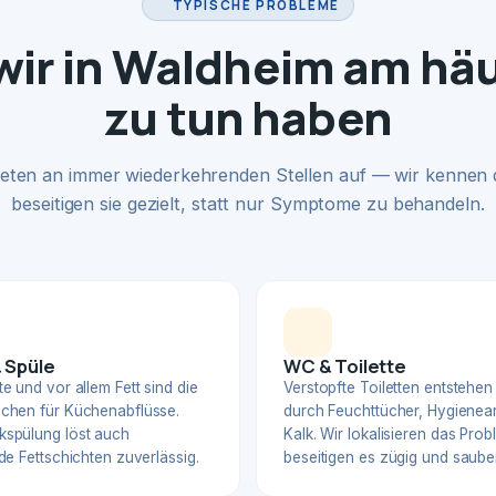
TYPISCHE PROBLEME
ir in Waldheim am hä
zu tun haben
eten an immer wiederkehrenden Stellen auf — wir kennen
beseitigen sie gezielt, statt nur Symptome zu behandeln.
 Spüle
WC & Toilette
e und vor allem Fett sind die
Verstopfte Toiletten entstehen
chen für Küchenabflüsse.
durch Feuchttücher, Hygienear
spülung löst auch
Kalk. Wir lokalisieren das Pro
de Fettschichten zuverlässig.
beseitigen es zügig und sauber