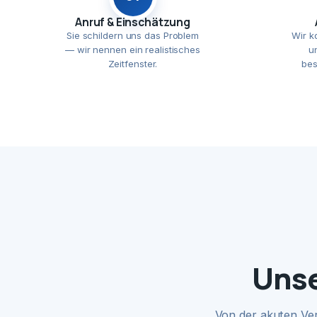
Anruf & Einschätzung
Sie schildern uns das Problem
Wir k
— wir nennen ein realistisches
u
Zeitfenster.
bes
Unse
Von der akuten Ve