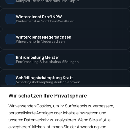
Komplett-Dienstleister rund ums Objekt
Winterdienst Profi NRW
Winterdienst in Nordrhein-Westfalen
Winterdienst Niedersachsen
Winterdienst in Niedersachsen
Entrümpelung Meister
Entrümpelung & Haushaltsauflösungen
Schädlingsbekämpfung Kraft
Schädlingsbekämpfung deutschlandweit
Wir schätzen Ihre Privatsphäre
Hanse Objektservice
Objektbetreuung in Bremen & Hamburg
Wir verwenden Cookies, um Ihr Surferlebnis zu verbessern,
personalisierte Anzeigen oder Inhalte einzusetzen und
Winterdienst Hansa
unseren Datenverkehr zu analysieren. Wenn Sie auf „Alle
Winterdienst in Bremen & Hamburg
akzeptieren" klicken, stimmen Sie der Anwendung von