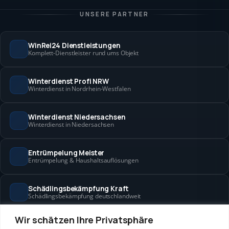
UNSERE PARTNER
WinRei24 Dienstleistungen
Komplett-Dienstleister rund ums Objekt
Winterdienst Profi NRW
Winterdienst in Nordrhein-Westfalen
Winterdienst Niedersachsen
Winterdienst in Niedersachsen
Entrümpelung Meister
Entrümpelung & Haushaltsauflösungen
Schädlingsbekämpfung Kraft
Schädlingsbekämpfung deutschlandweit
Wir schätzen Ihre Privatsphäre
Hanse Objektservice