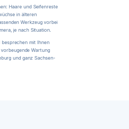
24H NOTDIENST
en: Haare und Seifenreste
wüchse in älteren
assenden Werkzeug vorbei
era, je nach Situation.
 besprechen mit Ihnen
ine vorbeugende Wartung
umburg und ganz Sachsen-