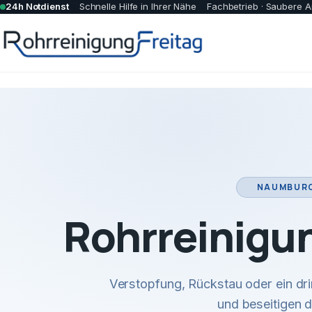
24h Notdienst
Schnelle Hilfe in Ihrer Nähe
Fachbetrieb · Saubere A
NAUMBURG
Rohrreinigu
Verstopfung, Rückstau oder ein dr
und beseitigen 