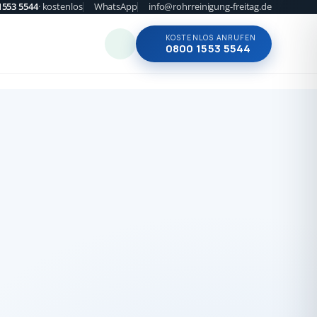
1553 5544
· kostenlos
WhatsApp
info@rohrreinigung-freitag.de
KOSTENLOS ANRUFEN
0800 1553 5544