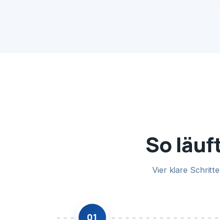
So läuf
Vier klare Schrit
01