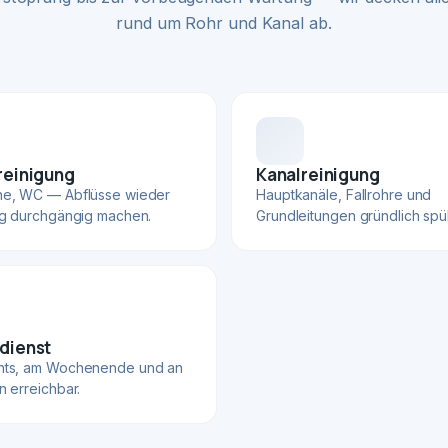
rund um Rohr und Kanal ab.
reinigung
Kanalreinigung
he, WC — Abflüsse wieder
Hauptkanäle, Fallrohre und
ig durchgängig machen.
Grundleitungen gründlich spü
dienst
hts, am Wochenende und an
n erreichbar.