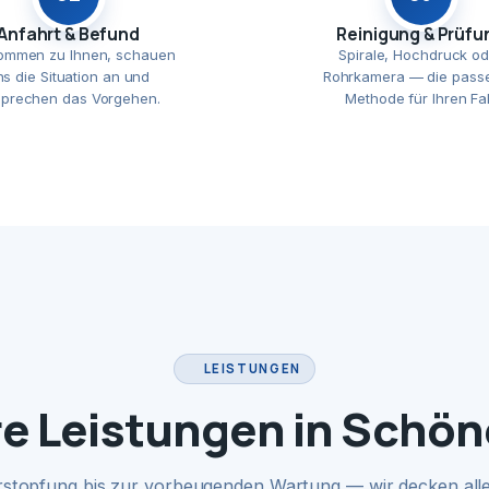
Anfahrt & Befund
Reinigung & Prüfu
ommen zu Ihnen, schauen
Spirale, Hochdruck od
ns die Situation an und
Rohrkamera — die pass
prechen das Vorgehen.
Methode für Ihren Fal
LEISTUNGEN
e Leistungen in Schö
rstopfung bis zur vorbeugenden Wartung — wir decken alle