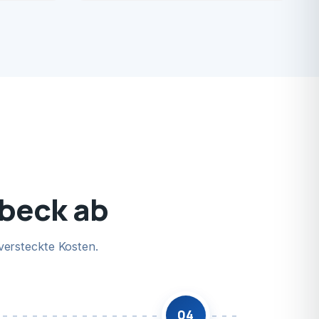
ebeck ab
versteckte Kosten.
04