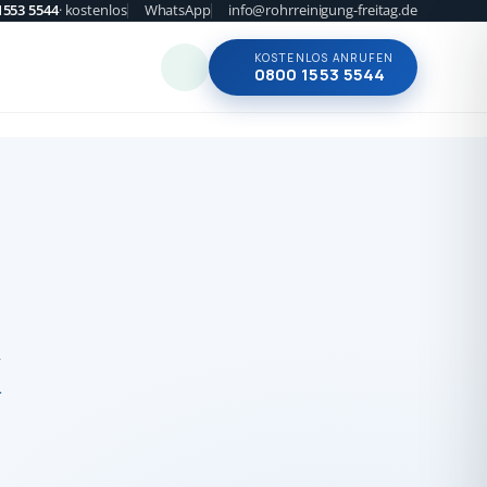
1553 5544
· kostenlos
WhatsApp
info@rohrreinigung-freitag.de
KOSTENLOS ANRUFEN
0800 1553 5544