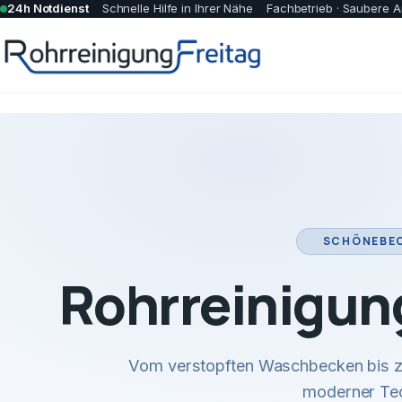
24h Notdienst
Schnelle Hilfe in Ihrer Nähe
Fachbetrieb · Saubere A
SCHÖNEBEC
Rohrreinigun
Vom verstopften Waschbecken bis zu
moderner Tec