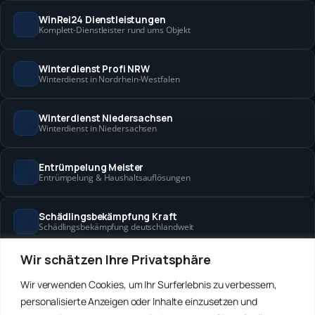
WinRei24 Dienstleistungen
Komplett-Dienstleister rund ums Objekt
Winterdienst Profi NRW
Winterdienst in Nordrhein-Westfalen
Winterdienst Niedersachsen
Winterdienst in Niedersachsen
Entrümpelung Meister
Entrümpelung & Haushaltsauflösungen
Schädlingsbekämpfung Kraft
Schädlingsbekämpfung deutschlandweit
Wir schätzen Ihre Privatsphäre
Hanse Objektservice
Objektbetreuung in Bremen & Hamburg
Wir verwenden Cookies, um Ihr Surferlebnis zu verbessern,
personalisierte Anzeigen oder Inhalte einzusetzen und