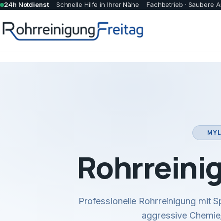
24h Notdienst
Schnelle Hilfe in Ihrer Nähe
Fachbetrieb · Saubere A
MYL
Rohrreini
Professionelle Rohrreinigung mit
aggressive Chemie,