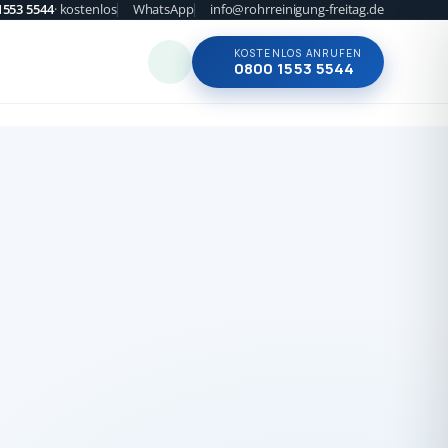
1553 5544
· kostenlos
WhatsApp
info@rohrreinigung-freitag.de
KOSTENLOS ANRUFEN
0800 1553 5544