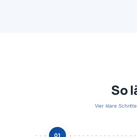
So l
Vier klare Schrit
01