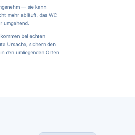
24H NOTDIENST
nangenehm — sie kann
cht mehr abläuft, das WC
wir umgehend.
kommen bei echten
kute Ursache, sichern den
 in den umliegenden Orten