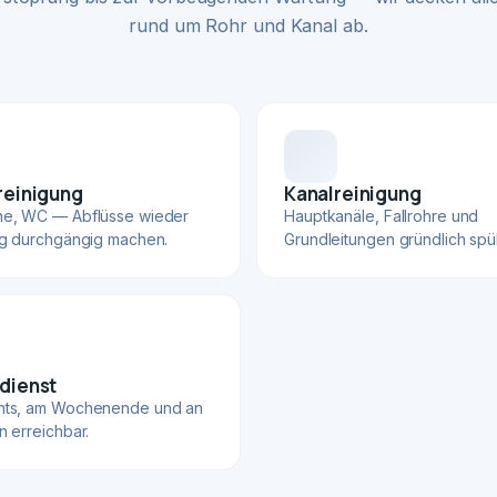
rund um Rohr und Kanal ab.
reinigung
Kanalreinigung
he, WC — Abflüsse wieder
Hauptkanäle, Fallrohre und
ig durchgängig machen.
Grundleitungen gründlich spü
dienst
hts, am Wochenende und an
n erreichbar.