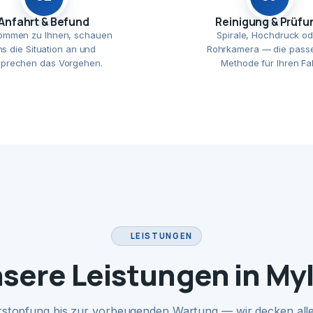
Anfahrt & Befund
Reinigung & Prüfu
ommen zu Ihnen, schauen
Spirale, Hochdruck od
ns die Situation an und
Rohrkamera — die pass
prechen das Vorgehen.
Methode für Ihren Fal
LEISTUNGEN
sere Leistungen in My
rstopfung bis zur vorbeugenden Wartung — wir decken alle