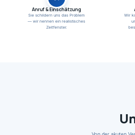
Anruf & Einschätzung
Sie schildern uns das Problem
Wir k
— wir nennen ein realistisches
u
Zeitfenster.
bes
Un
Von der akuten Ve