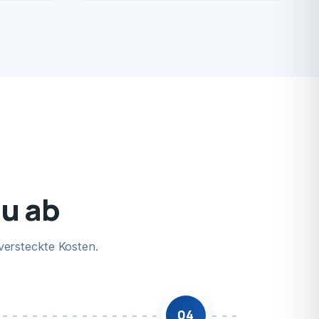
au ab
versteckte Kosten.
04