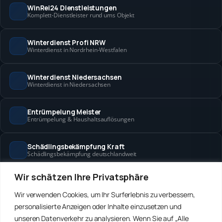
WinRei24 Dienstleistungen
Komplett-Dienstleister rund ums Objekt
Winterdienst Profi NRW
Winterdienst in Nordrhein-Westfalen
Winterdienst Niedersachsen
Winterdienst in Niedersachsen
Entrümpelung Meister
Entrümpelung & Haushaltsauflösungen
Schädlingsbekämpfung Kraft
Schädlingsbekämpfung deutschlandweit
Wir schätzen Ihre Privatsphäre
Hanse Objektservice
Objektbetreuung in Bremen & Hamburg
Wir verwenden Cookies, um Ihr Surferlebnis zu verbessern,
personalisierte Anzeigen oder Inhalte einzusetzen und
Winterdienst Hansa
unseren Datenverkehr zu analysieren. Wenn Sie auf „Alle