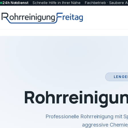
24h Notdienst
Schnelle Hilfe in Ihrer Nähe
Fachbetrieb · Saubere A
LENGE
Rohrreinigun
Professionelle Rohrreinigung mit
aggressive Chemie,