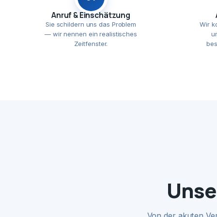
Anruf & Einschätzung
Sie schildern uns das Problem
Wir k
— wir nennen ein realistisches
u
Zeitfenster.
bes
Unse
Von der akuten Ve