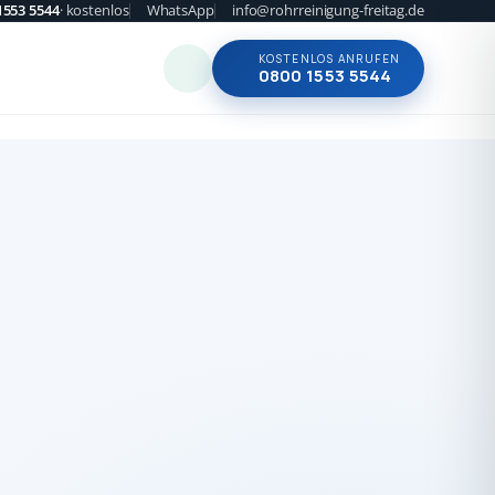
1553 5544
· kostenlos
WhatsApp
info@rohrreinigung-freitag.de
KOSTENLOS ANRUFEN
0800 1553 5544