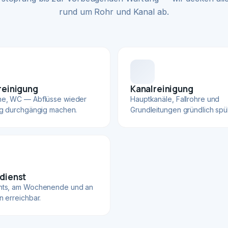
rund um Rohr und Kanal ab.
reinigung
Kanalreinigung
he, WC — Abflüsse wieder
Hauptkanäle, Fallrohre und
ig durchgängig machen.
Grundleitungen gründlich spü
dienst
hts, am Wochenende und an
n erreichbar.