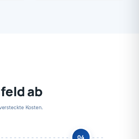
nfeld ab
versteckte Kosten.
04