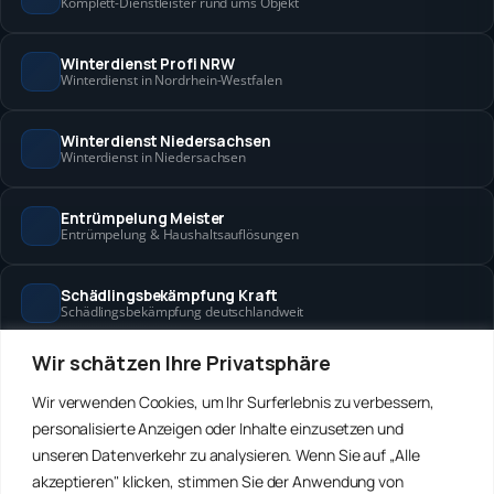
Komplett-Dienstleister rund ums Objekt
Winterdienst Profi NRW
Winterdienst in Nordrhein-Westfalen
Winterdienst Niedersachsen
Winterdienst in Niedersachsen
Entrümpelung Meister
Entrümpelung & Haushaltsauflösungen
Schädlingsbekämpfung Kraft
Schädlingsbekämpfung deutschlandweit
Wir schätzen Ihre Privatsphäre
Hanse Objektservice
Objektbetreuung in Bremen & Hamburg
Wir verwenden Cookies, um Ihr Surferlebnis zu verbessern,
personalisierte Anzeigen oder Inhalte einzusetzen und
Winterdienst Hansa
unseren Datenverkehr zu analysieren. Wenn Sie auf „Alle
Winterdienst in Bremen & Hamburg
akzeptieren" klicken, stimmen Sie der Anwendung von