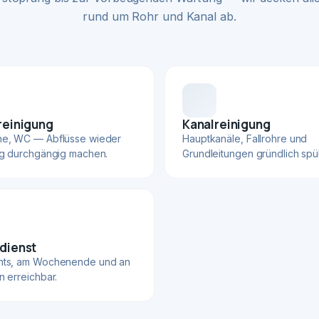
rund um Rohr und Kanal ab.
reinigung
Kanalreinigung
he, WC — Abflüsse wieder
Hauptkanäle, Fallrohre und
ig durchgängig machen.
Grundleitungen gründlich spü
dienst
hts, am Wochenende und an
n erreichbar.