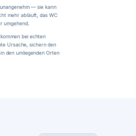
24H NOTDIENST
ur unangenehm — sie kann
cht mehr abläuft, das WC
wir umgehend.
kommen bei echten
kute Ursache, sichern den
 in den umliegenden Orten