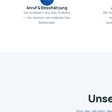
Anruf & Einschätzung
Sie schildern uns das Problem
Wir k
— wir nennen ein realistisches
u
Zeitfenster.
bes
Unse
Von der akuten Ve