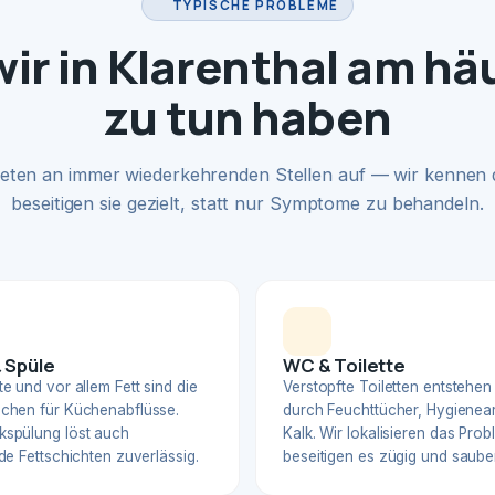
TYPISCHE PROBLEME
ir in Klarenthal am hä
zu tun haben
eten an immer wiederkehrenden Stellen auf — wir kennen
beseitigen sie gezielt, statt nur Symptome zu behandeln.
 Spüle
WC & Toilette
e und vor allem Fett sind die
Verstopfte Toiletten entstehen
chen für Küchenabflüsse.
durch Feuchttücher, Hygienear
spülung löst auch
Kalk. Wir lokalisieren das Pro
de Fettschichten zuverlässig.
beseitigen es zügig und sauber