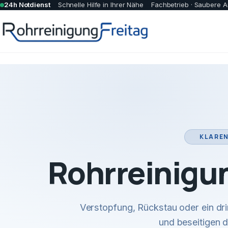
24h Notdienst
Schnelle Hilfe in Ihrer Nähe
Fachbetrieb · Saubere A
KLAREN
Rohrreinigu
Verstopfung, Rückstau oder ein dr
und beseitigen 