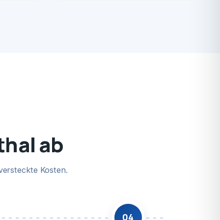
thal ab
versteckte Kosten.
04