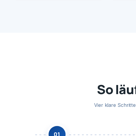
So läu
Vier klare Schrit
01