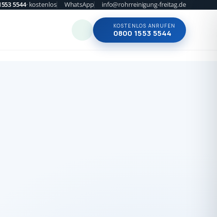
1553 5544
· kostenlos
WhatsApp
info@rohrreinigung-freitag.de
KOSTENLOS ANRUFEN
0800 1553 5544