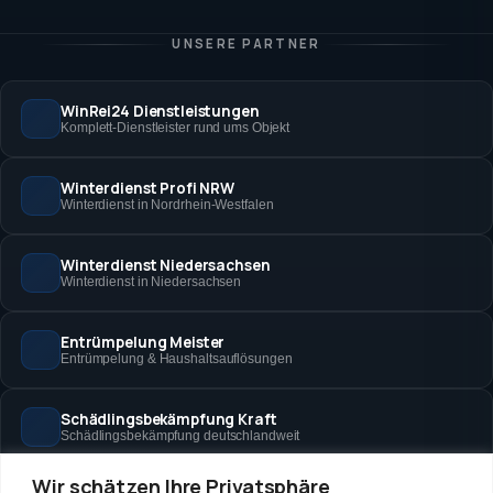
UNSERE PARTNER
WinRei24 Dienstleistungen
Komplett-Dienstleister rund ums Objekt
Winterdienst Profi NRW
Winterdienst in Nordrhein-Westfalen
Winterdienst Niedersachsen
Winterdienst in Niedersachsen
Entrümpelung Meister
Entrümpelung & Haushaltsauflösungen
Schädlingsbekämpfung Kraft
Schädlingsbekämpfung deutschlandweit
Wir schätzen Ihre Privatsphäre