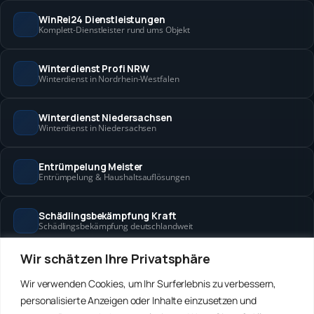
WinRei24 Dienstleistungen
Komplett-Dienstleister rund ums Objekt
Winterdienst Profi NRW
Winterdienst in Nordrhein-Westfalen
Winterdienst Niedersachsen
Winterdienst in Niedersachsen
Entrümpelung Meister
Entrümpelung & Haushaltsauflösungen
Schädlingsbekämpfung Kraft
Schädlingsbekämpfung deutschlandweit
Wir schätzen Ihre Privatsphäre
Hanse Objektservice
Objektbetreuung in Bremen & Hamburg
Wir verwenden Cookies, um Ihr Surferlebnis zu verbessern,
personalisierte Anzeigen oder Inhalte einzusetzen und