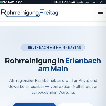
0800 1553 5544
· kostenlos
WhatsApp
24h Notdienst
ERLENBACH AM MAIN · BAYERN
Rohrreinigung in
Erlenbach
am Main
Als regionaler Fachbetrieb sind wir für Privat und
Gewerbe erreichbar — vom akuten Notfall bis zur
vorbeugenden Wartung.