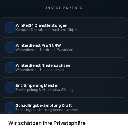
UNSERE PARTNER
WinRei24 Dienstleistungen
Komplett-Dienstleister rund ums Objekt
Winterdienst Profi NRW
Winterdienst in Nordrhein-Westfalen
Winterdienst Niedersachsen
Winterdienst in Niedersachsen
Entrümpelung Meister
Entrümpelung & Haushaltsauflösungen
Schädlingsbekämpfung Kraft
Schädlingsbekämpfung deutschlandweit
Wir schätzen Ihre Privatsphäre
Hanse Objektservice