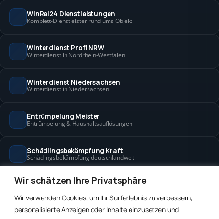
WinRei24 Dienstleistungen
Komplett-Dienstleister rund ums Objekt
Winterdienst Profi NRW
Winterdienst in Nordrhein-Westfalen
Winterdienst Niedersachsen
Winterdienst in Niedersachsen
Entrümpelung Meister
Entrümpelung & Haushaltsauflösungen
Schädlingsbekämpfung Kraft
Schädlingsbekämpfung deutschlandweit
Wir schätzen Ihre Privatsphäre
Hanse Objektservice
Objektbetreuung in Bremen & Hamburg
Wir verwenden Cookies, um Ihr Surferlebnis zu verbessern,
personalisierte Anzeigen oder Inhalte einzusetzen und