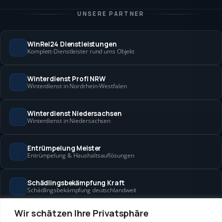
UNSERE PARTNER
WinRei24 Dienstleistungen
Komplett-Dienstleister rund ums Objekt
Winterdienst Profi NRW
Winterdienst in Nordrhein-Westfalen
Winterdienst Niedersachsen
Winterdienst in Niedersachsen
Entrümpelung Meister
Entrümpelung & Haushaltsauflösungen
Schädlingsbekämpfung Kraft
Schädlingsbekämpfung deutschlandweit
Wir schätzen Ihre Privatsphäre
Hanse Objektservice