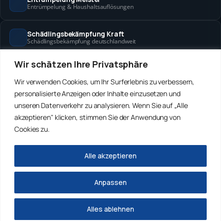
Entrümpelung & Haushaltsauflösungen
Schädlingsbekämpfung Kraft
Schädlingsbekämpfung deutschlandweit
Wir schätzen Ihre Privatsphäre
Hanse Objektservice
Objektbetreuung in Bremen & Hamburg
Wir verwenden Cookies, um Ihr Surferlebnis zu verbessern,
personalisierte Anzeigen oder Inhalte einzusetzen und
Winterdienst Hansa
unseren Datenverkehr zu analysieren. Wenn Sie auf „Alle
Winterdienst in Bremen & Hamburg
akzeptieren" klicken, stimmen Sie der Anwendung von
Cookies zu.
Winterdienst Freitag
Winterdienst deutschlandweit
Alle akzeptieren
© 2026
Rohrreinigung Freitag
. Alle Rechte vorbehalten.
Anpassen
Impressum
Datenschutz
Alles ablehnen
Anrufen
WhatsApp