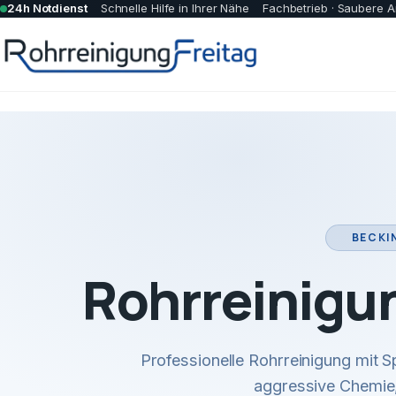
24h Notdienst
Schnelle Hilfe in Ihrer Nähe
Fachbetrieb · Saubere A
BECKI
Rohrreinigu
Professionelle Rohrreinigung mit
aggressive Chemie,