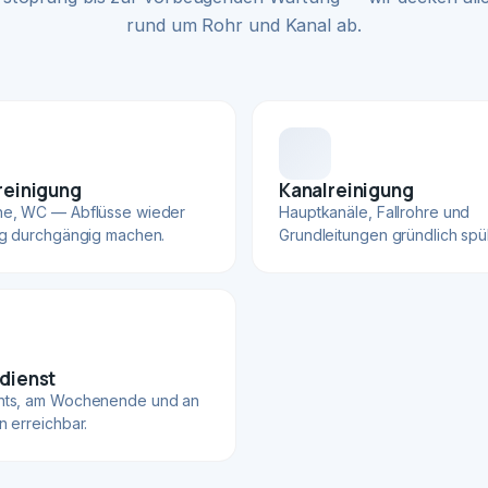
rund um Rohr und Kanal ab.
reinigung
Kanalreinigung
he, WC — Abflüsse wieder
Hauptkanäle, Fallrohre und
ig durchgängig machen.
Grundleitungen gründlich spü
dienst
hts, am Wochenende und an
n erreichbar.