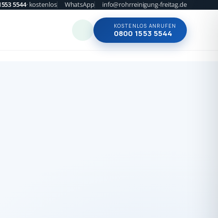
1553 5544
· kostenlos
WhatsApp
info@rohrreinigung-freitag.de
KOSTENLOS ANRUFEN
0800 1553 5544