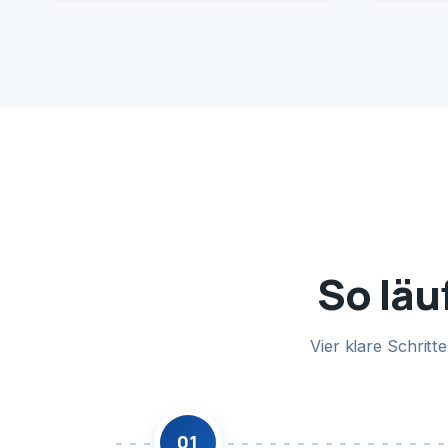
So läu
Vier klare Schrit
01