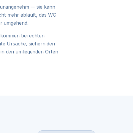
24H NOTDIENST
ur unangenehm — sie kann
cht mehr abläuft, das WC
wir umgehend.
kommen bei echten
kute Ursache, sichern den
 in den umliegenden Orten