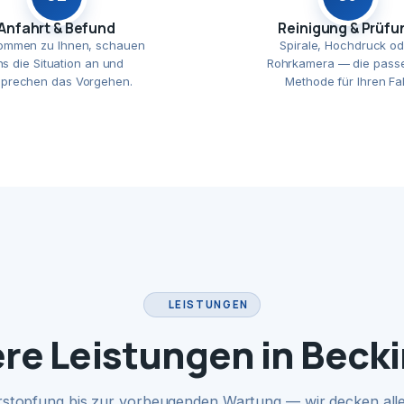
Anfahrt & Befund
Reinigung & Prüfu
ommen zu Ihnen, schauen
Spirale, Hochdruck od
ns die Situation an und
Rohrkamera — die pass
prechen das Vorgehen.
Methode für Ihren Fal
LEISTUNGEN
re Leistungen in Beck
rstopfung bis zur vorbeugenden Wartung — wir decken alle