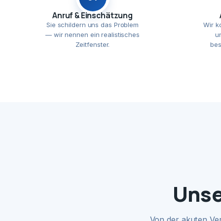
Anruf & Einschätzung
Sie schildern uns das Problem
Wir k
— wir nennen ein realistisches
u
Zeitfenster.
bes
Unse
Von der akuten Ve