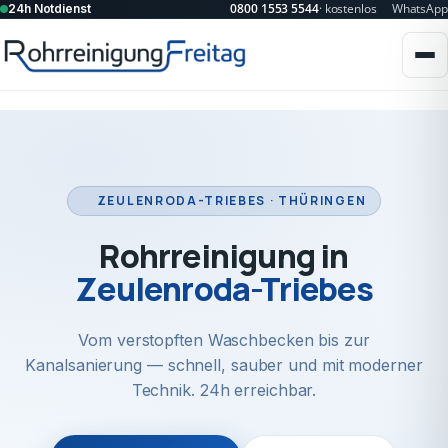
0800 1553 5544
· kostenlos
WhatsApp
24h Notdienst
ZEULENRODA-TRIEBES · THÜRINGEN
Rohrreinigung in
Zeulenroda-Triebes
Vom verstopften Waschbecken bis zur
Kanalsanierung — schnell, sauber und mit moderner
Technik. 24h erreichbar.