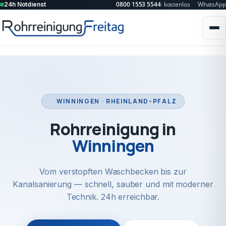
0800 1553 5544
· kostenlos
WhatsApp
24h Notdienst
WINNINGEN · RHEINLAND-PFALZ
Rohrreinigung in
Winningen
Vom verstopften Waschbecken bis zur
Kanalsanierung — schnell, sauber und mit moderner
Technik. 24h erreichbar.