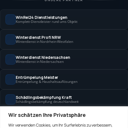
WinRei24 Dienstleistungen
Komplett-Dienstleister rund ums Objekt
Winterdienst Profi NRW
Winterdienst in Nordrhein-Westfalen
Winterdienst Niedersachsen
Winterdienst in Niedersachsen
Entrümpelung Meister
Entrümpelung & Haushaltsauflösungen
Schädlingsbekämpfung Kraft
Schädlingsbekämpfung deutschlandweit
Wir schätzen Ihre Privatsphäre
Hanse Objektservice
Objektbetreuung in Bremen & Hamburg
Wir verwenden Cookies, um Ihr Surferlebnis zu verbessern,