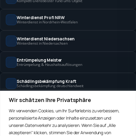
Komplett-Dienstleister rund ums Objekt
Winterdienst Profi NRW
Winterdienst in Nordrhein-Westfalen
Winterdienst Niedersachsen
Winterdienst in Niedersachsen
Entrümpelung Meister
Entrümpelung & Haushaltsauflösungen
Schädlingsbekämpfung Kraft
Schädlingsbekämpfung deutschlandweit
Wir schätzen Ihre Privatsphäre
Hanse Objektservice
Objektbetreuung in Bremen & Hamburg
Wir verwenden Cookies, um Ihr Surferlebnis zu verbessern,
personalisierte Anzeigen oder Inhalte einzusetzen und
Winterdienst Hansa
unseren Datenverkehr zu analysieren. Wenn Sie auf „Alle
Winterdienst in Bremen & Hamburg
akzeptieren" klicken, stimmen Sie der Anwendung von