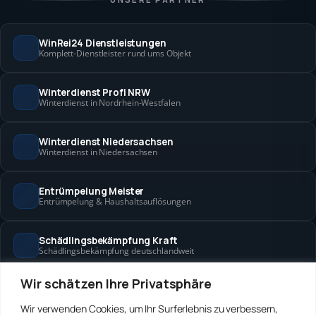
WinRei24 Dienstleistungen
Komplett-Dienstleister rund ums Objekt
Winterdienst Profi NRW
Winterdienst in Nordrhein-Westfalen
Winterdienst Niedersachsen
Winterdienst in Niedersachsen
Entrümpelung Meister
Entrümpelung & Haushaltsauflösungen
Schädlingsbekämpfung Kraft
Schädlingsbekämpfung deutschlandweit
Wir schätzen Ihre Privatsphäre
Hanse Objektservice
Objektbetreuung in Bremen & Hamburg
Wir verwenden Cookies, um Ihr Surferlebnis zu verbessern,